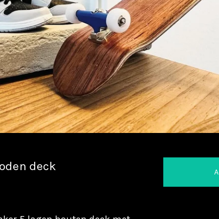
oden deck
A