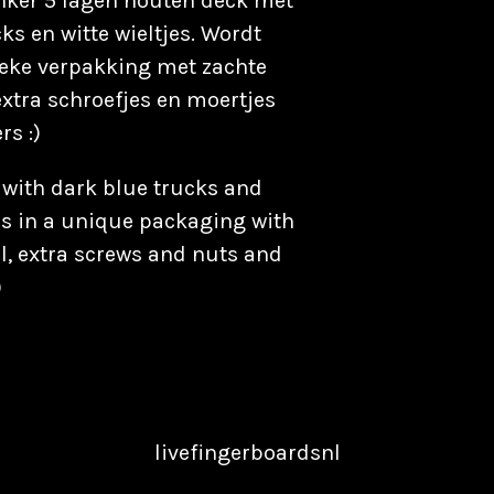
nker 5 lagen houten deck met
s en witte wieltjes. Wordt
ieke verpakking met zachte
 extra schroefjes en moertjes
rs :)
with dark blue trucks and
s in a unique packaging with
ool, extra screws and nuts and
)
livefingerboardsnl