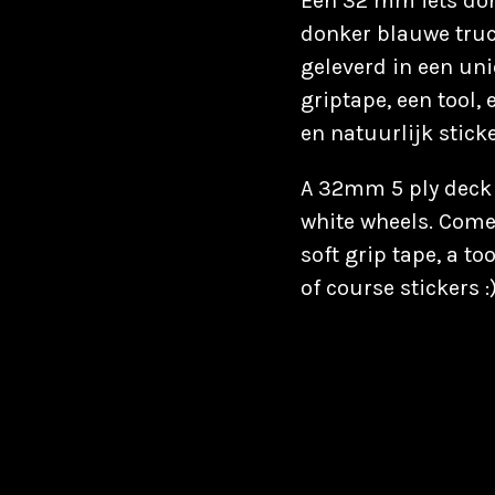
Een 32 mm iets do
donker blauwe truck
geleverd in een un
griptape, een tool,
en natuurlijk sticke
A 32mm 5 ply deck 
white wheels. Come
soft grip tape, a t
of course stickers :